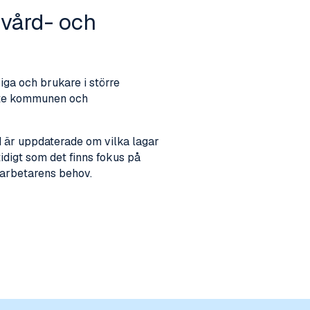
 vård- och
ga och brukare i större
åste kommunen och
id är uppdaterade om vilka lagar
digt som det finns fokus på
arbetarens behov.