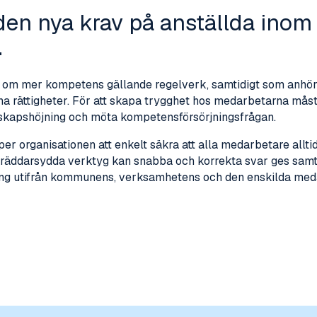
iden nya krav på anställda inom
.
om mer kompetens gällande regelverk, samtidigt som anhöri
na rättigheter. För att skapa trygghet hos medarbetarna m
skapshöjning och möta kompetensförsörjningsfrågan.
er organisationen att enkelt säkra att alla medarbetare allt
räddarsydda verktyg kan snabba och korrekta svar ges samti
ing utifrån kommunens, verksamhetens och den enskilda med