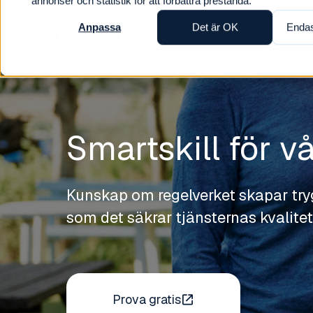
annonser och statistik för att förbättra prestanda.
Anpassa
Det är OK
Endas
Våra lö
Smartskill för 
Kunskap om regelverket skapar try
som det säkrar tjänsternas kvalitet
Prova gratis