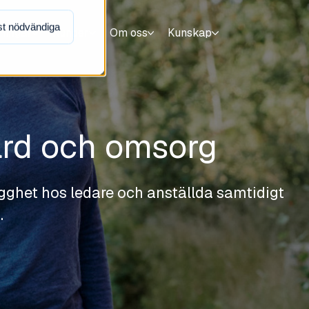
t nödvändiga
sningar
Kunder
Om oss
Kunskap
vård och omsorg
gghet hos ledare och anställda samtidigt
.