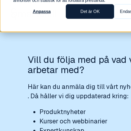
annonser och statistik för att förbättra prestanda.
Anpassa
Det är OK
Endas
Våra lö
Vill du följa med på vad 
arbetar med?
Här kan du anmäla dig till vårt ny
. Då håller vi dig uppdaterad kring:
Produktnyheter
Kurser och webbinarier
Expertkunskap