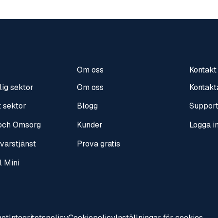
Om oss
Kontakt
lig sektor
Om oss
Kontakt
t sektor
Blogg
Suppor
 och Omsorg
Kunder
Logga i
svarstjänst
Prova gratis
l Mini
het
Integritetspolicy
Cookiepolicy
Inställningar för cookies