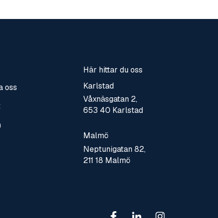
Här hittar du oss
Karlstad
a oss
Våxnäsgatan 2,
t
653 40 Karlstad
n
Malmö
Neptunigatan 82,
211 18 Malmö