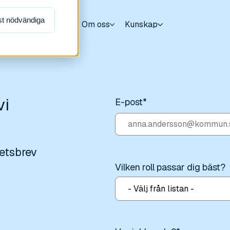
t nödvändiga
sningar
Kunder
Om oss
Kunskap
vi
E-post
*
hetsbrev
Vilken roll passar dig bäst?