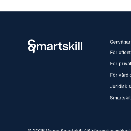
Genvägar
För offent
För priva
För vård
Juridisk 
Smartskil
© 2026 Visma Smartskill AB
Informationssäker