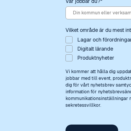
Var jobbar du?
*
Vilket område är du mest in
Lagar och förordninga
Digitalt lärande
Produktnyheter
Vi kommer att hålla dig uppdat
jobbar med till event, produkt
dig för vårt nyhetsbrev samtyck
information för nyhetsbrevsän
kommunikationsinställningar n
sekretessvillkor.