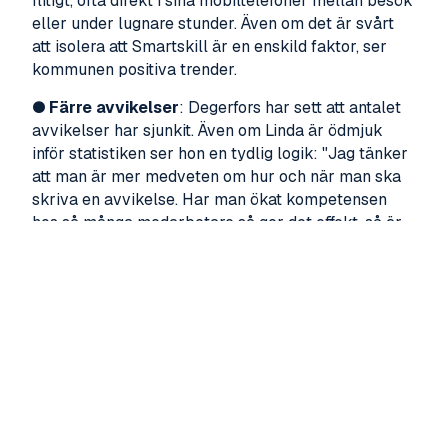
flitigt, ofta direkt i sina mobiltelefoner mellan besök
eller under lugnare stunder. Även om det är svårt
att isolera att Smartskill är en enskild faktor, ser
kommunen positiva trender.
●
Färre avvikelser
: Degerfors har sett att antalet
avvikelser har sjunkit. Även om Linda är ödmjuk
inför statistiken ser hon en tydlig logik: "Jag tänker
att man är mer medveten om hur och när man ska
skriva en avvikelse. Har man ökat kompetensen
hos så många medarbetare så ger det effekt, så är
det bara."
●
Ökad trygghet
: Genom att personalen har fått
kunskap om bland annat avvikelsehantering och
genomförandeplaner, känner de sig tryggare i sina
yrkesroller.
●
Delat ansvar
: Plattformen har avlastat
enhetscheferna. Nu finns ett färdigt smörgåsbord av
kunskap som medarbetarna själva kan ta ansvar