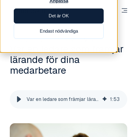
Anpassa
Det är OK
Endast nödvändiga
9. oktober 2025 kl. 14:28
Marit Meyer Solheim
Var en ledare som främjar
lärande för dina
medarbetare
Var en ledare som främjar lärande för dina medarbetare
1
:
53