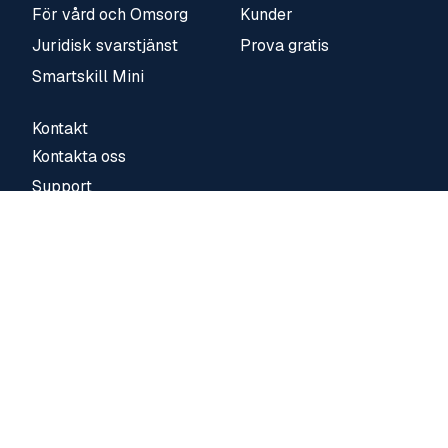
För vård och Omsorg
Kunder
Juridisk svarstjänst
Prova gratis
Smartskill Mini
Kontakt
Kontakta oss
Support
Logga in
Här hittar du oss
Karlstad
Våxnäsgatan 2,
653 40 Karlstad
Malmö
Neptunigatan 82,
211 18 Malmö