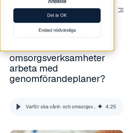
Anpassa
Det är OK
Endast nödvändiga
12. april 2023 kl. 13:44
Fanny Appelgren
Varför ska vård- och
omsorgsverksamheter
arbeta med
genomförandeplaner?
Varför ska vård- och omsorgsverksamheter arbeta med genomförandeplaner?
4
:
25