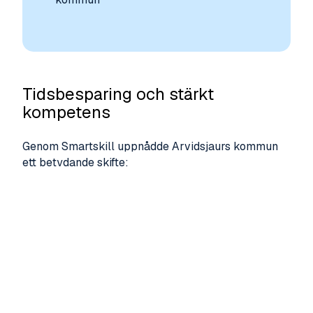
Tidsbesparing och stärkt
kompetens
Genom Smartskill uppnådde Arvidsjaurs kommun
ett betydande skifte:
Förbättrad Kontroll och Uppföljning:
Cheferna kan nu kvalitetssäkra och följa upp
resultaten genom att enkelt få ut statistik och
rapporter som visar vilka anställda som har
klarat vilka kurser.
Introduktion för nyanställda:
Bemanningen
använder Smartskills utbildningspaket till