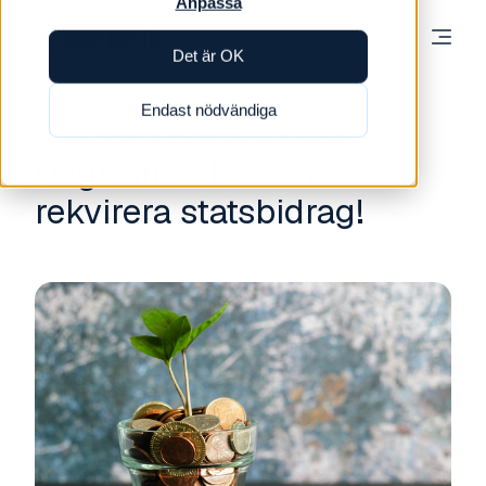
Anpassa
Det är OK
Endast nödvändiga
6. mars 2026 kl. 10:38
Visma Smartskill AB
Dags att söka och
rekvirera statsbidrag!